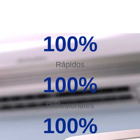
100
%
Rápidos
100
%
Profesionales
100
%