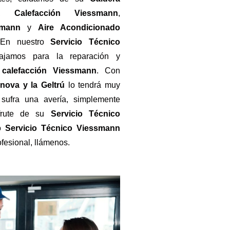
,
Calefacción Viessmann
,
smann
y
Aire Acondicionado
 En nuestro
Servicio Técnico
ajamos para la reparación y
e
calefacción Viessmann
. Con
anova y la Geltrú
lo tendrá muy
sufra una avería, simplemente
sfrute de su
Servicio Técnico
ro
Servicio Técnico Viessmann
ofesional, llámenos.