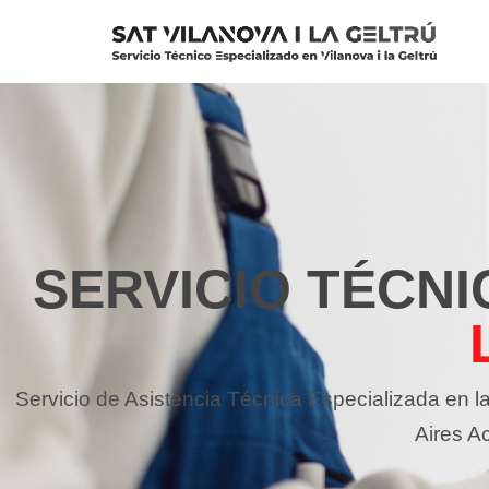
Saltar
al
contenido
SERVICIO TÉCNI
Servicio de Asistencia Técnica Especializada en 
Aires A