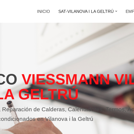
INICIO
SAT-VILANOVA I LA GELTRÚ
EM
CO
VIESSMANN VI
LA GELTRÚ
la Reparación de Calderas, Calentadores, Termos, A
condicionados en Vilanova i la Geltrú