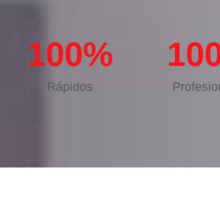
100
%
10
Rápidos
Profesio