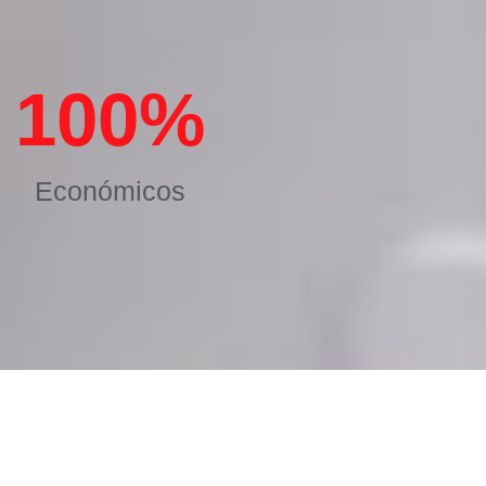
100
%
Económicos