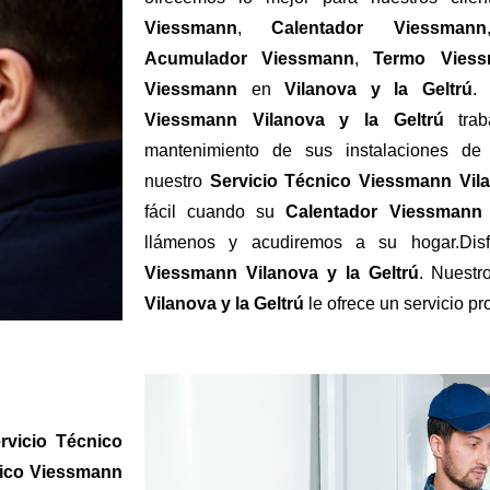
Viessmann
,
Calentador Viessmann
Acumulador Viessmann
,
Termo Vies
Viessmann
en
Vilanova y la Geltrú
.
Viessmann Vilanova y la Geltrú
trab
mantenimiento de sus instalaciones d
nuestro
Servicio Técnico Viessmann Vil
fácil cuando su
Calentador Viessmann
llámenos y acudiremos a su hogar.Di
Viessmann Vilanova y la Geltrú
. Nuest
Vilanova y la Geltrú
le ofrece un servicio pr
rvicio Técnico
nico Viessmann