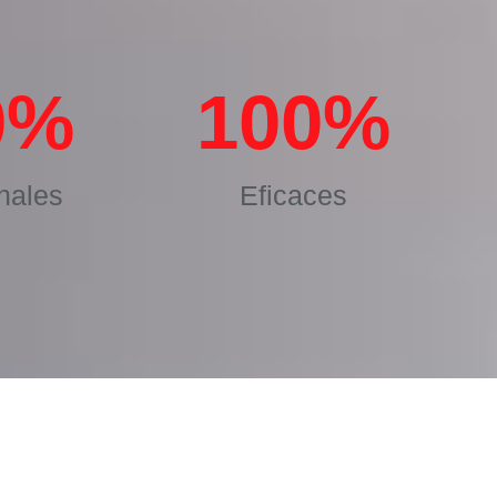
0
%
100
%
nales
Eficaces