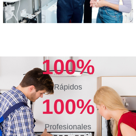
100
%
Rápidos
100
%
Profesionales